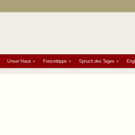
Unser Haus
Freizeittipps
Spruch des Tages
Engl