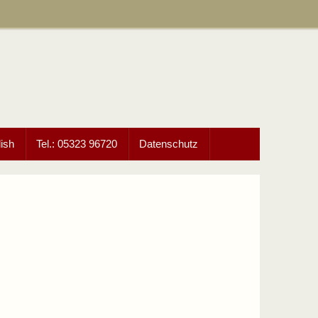
ish
Tel.: 05323 96720
Datenschutz