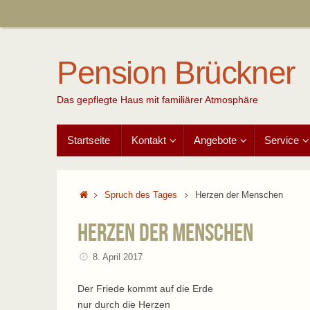
Zum
Inhalt
springen
Pension Brückner
Das gepflegte Haus mit familiärer Atmosphäre
Zum
Startseite
Kontakt
Angebote
Service
Inhalt
springen
Start
Spruch des Tages
Herzen der Menschen
Herzen der Menschen
8. April 2017
Der Friede kommt auf die Erde
nur durch die Herzen