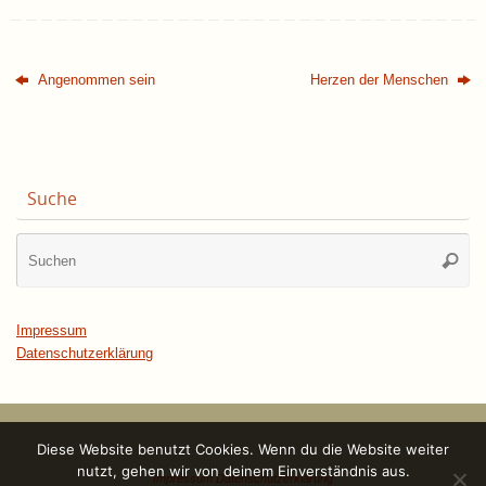
Angenommen sein
Herzen der Menschen
Suche
Su
Suche
na
Impressum
Datenschutzerklärung
Diese Website benutzt Cookies. Wenn du die Website weiter
nutzt, gehen wir von deinem Einverständnis aus.
Impressum
Datenschutzerklärung