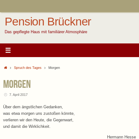
Zum
Inhalt
springen
Pension Brückner
Das gepflegte Haus mit familiärer Atmosphäre
Start
Spruch des Tages
Morgen
Morgen
7. April 2017
Über dem ängstlichen Gedanken,
was etwa morgen uns zustoßen könnte,
verlieren wir den Heute, die Gegenwart,
und damit die Wirklichkeit.
Hermann Hesse