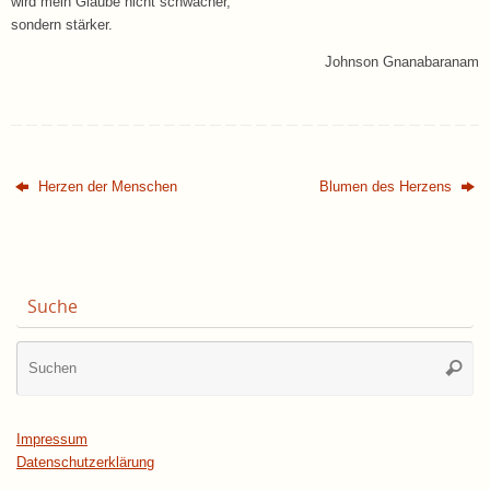
wird mein Glaube nicht schwächer,
sondern stärker.
Johnson Gnanabaranam
Herzen der Menschen
Blumen des Herzens
Suche
Su
Suche
na
Impressum
Datenschutzerklärung