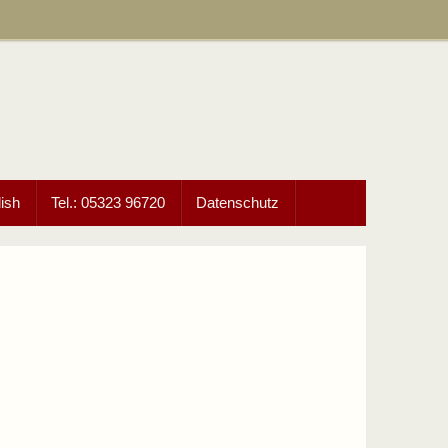
ish
Tel.: 05323 96720
Datenschutz