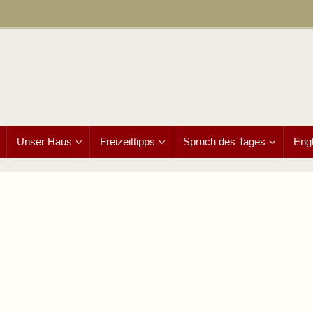
Unser Haus
Freizeittipps
Spruch des Tages
Engl