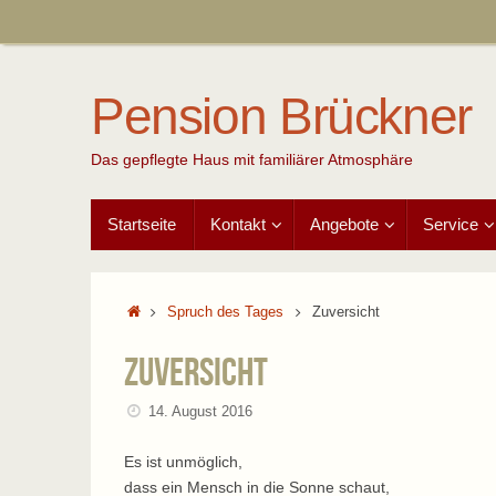
Zum
Inhalt
springen
Pension Brückner
Das gepflegte Haus mit familiärer Atmosphäre
Zum
Startseite
Kontakt
Angebote
Service
Inhalt
springen
Start
Spruch des Tages
Zuversicht
Zuversicht
14. August 2016
Es ist unmöglich,
dass ein Mensch in die Sonne schaut,