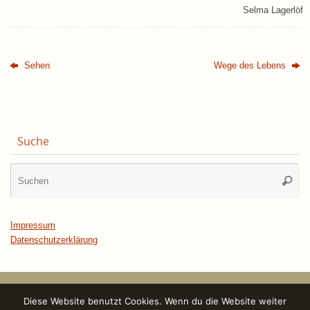
Selma Lagerlöf
Sehen
Wege des Lebens
Suche
Su
Suche
na
Impressum
Datenschutzerklärung
Diese Website benutzt Cookies. Wenn du die Website weiter