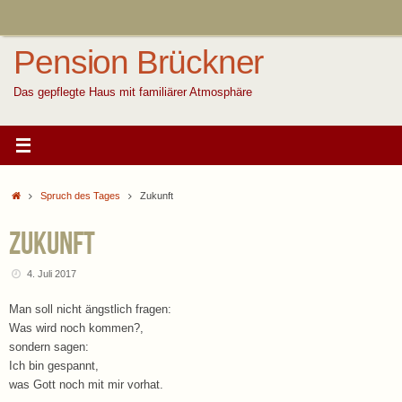
Zum
Inhalt
springen
Pension Brückner
Das gepflegte Haus mit familiärer Atmosphäre
Start
Spruch des Tages
Zukunft
Zukunft
4. Juli 2017
Man soll nicht ängstlich fragen:
Was wird noch kommen?,
sondern sagen:
Ich bin gespannt,
was Gott noch mit mir vorhat.