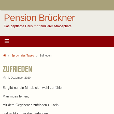
Zum
Inhalt
springen
Pension Brückner
Das gepflegte Haus mit familiärer Atmosphäre
Start
Spruch des Tages
Zufrieden
Zufrieden
4. Dezember 2020
Es gibt nur ein Mittel, sich wohl zu fühlen:
Man muss lernen,
mit dem Gegebenen zufrieden zu sein,
und nicht immer das verlangen,