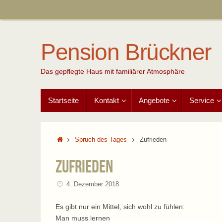
Zum
Inhalt
springen
Pension Brückner
Das gepflegte Haus mit familiärer Atmosphäre
Zum
Startseite
Kontakt
Angebote
Service
Inhalt
springen
Start
Spruch des Tages
Zufrieden
Zufrieden
4. Dezember 2018
Es gibt nur ein Mittel, sich wohl zu fühlen:
Man muss lernen