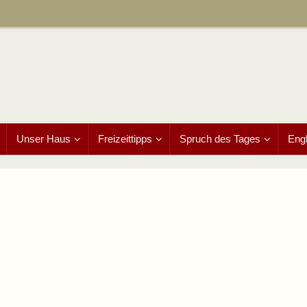
Unser Haus
Freizeittipps
Spruch des Tages
Engl