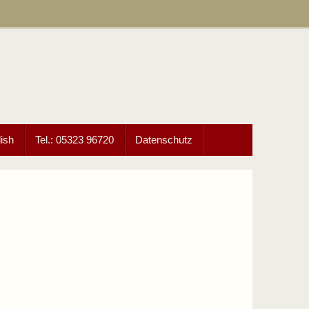
ish
Tel.: 05323 96720
Datenschutz