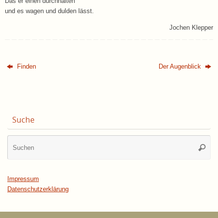
Das er einen durchhalten
und es wagen und dulden lässt.
Jochen Klepper
Finden
Der Augenblick
Suche
Su
Suche
na
Impressum
Datenschutzerklärung