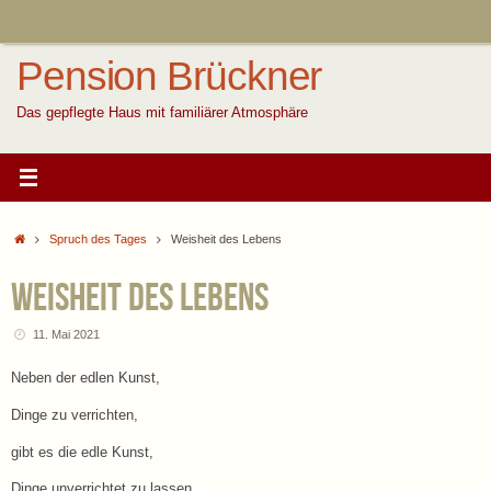
Zum
Inhalt
springen
Pension Brückner
Das gepflegte Haus mit familiärer Atmosphäre
Start
Spruch des Tages
Weisheit des Lebens
Weisheit des Lebens
11. Mai 2021
Neben der edlen Kunst,
Dinge zu verrichten,
gibt es die edle Kunst,
Dinge unverrichtet zu lassen.