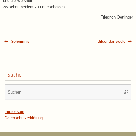
und die Weisheit,
zwischen beidem zu unterscheiden.
Friedrich Oettinger
Geheimnis
Bilder der Seele
Suche
Su
Suche
na
Impressum
Datenschutzerklärung