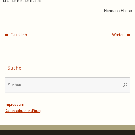
uns nur reicher macht.
Hermann Hesse
Glücklich
Warten
Suche
Su
Suche
na
Impressum
Datenschutzerklärung