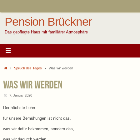
Zum
Inhalt
springen
Pension Brückner
Das gepflegte Haus mit familiärer Atmosphäre
Start
Spruch des Tages
Was wir werden
Was wir werden
7. Januar 2020
Der höchste Lohn
für unsere Bemühungen ist nicht das,
was wir dafür bekommen, sondern das,
was wir dadurch werden.