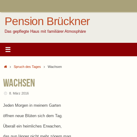
Zum
Inhalt
springen
Pension Brückner
Das gepflegte Haus mit familiärer Atmosphäre
Start
Spruch des Tages
Wachsen
Wachsen
8. März 2016
Jeden Morgen in meinem Garten
öffnen neue Blüten sich dem Tag.
Überall ein heimliches Erwachen,
das nun länger nicht mehr zögern mag.