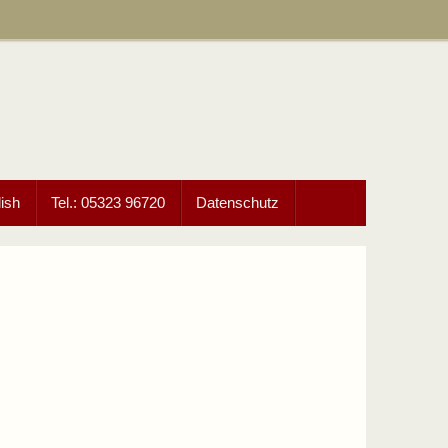
ish
Tel.: 05323 96720
Datenschutz