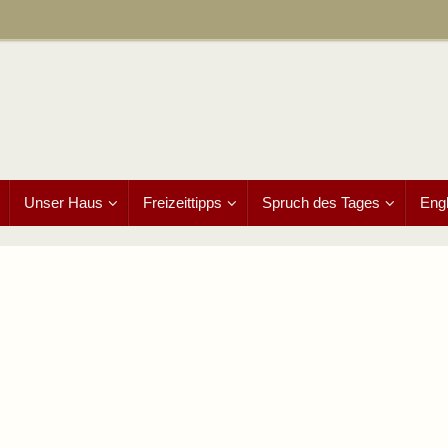
Unser Haus
Freizeittipps
Spruch des Tages
Engl