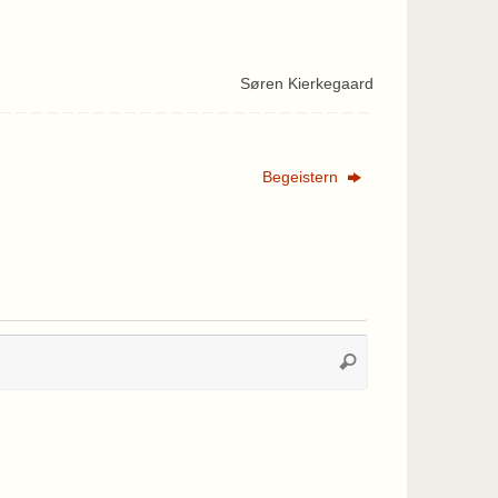
Søren Kierkegaard
Begeistern
Suchen
Suchen
nach: