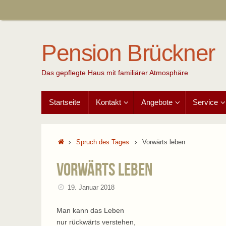
Zum
Inhalt
springen
Pension Brückner
Das gepflegte Haus mit familiärer Atmosphäre
Zum
Startseite
Kontakt
Angebote
Service
Inhalt
springen
Start
Spruch des Tages
Vorwärts leben
Vorwärts leben
19. Januar 2018
Man kann das Leben
nur rückwärts verstehen,