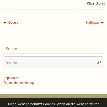
Khalil Gibran
Geduld
Hoffnung
Suche
Su
Suche
na
Impressum
Datenschutzerklärung
Diese Website benutzt Cookies. Wenn du die Website weiter