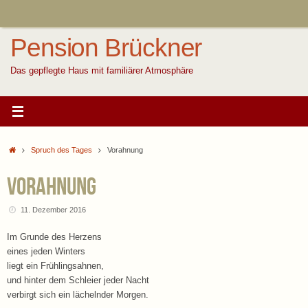
Zum
Inhalt
springen
Pension Brückner
Das gepflegte Haus mit familiärer Atmosphäre
Start
Spruch des Tages
Vorahnung
Vorahnung
11. Dezember 2016
Im Grunde des Herzens
eines jeden Winters
liegt ein Frühlingsahnen,
und hinter dem Schleier jeder Nacht
verbirgt sich ein lächelnder Morgen.