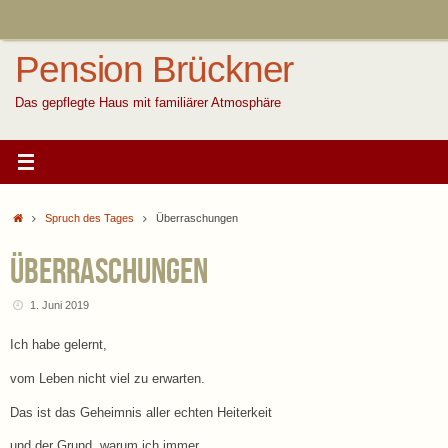
Zum
Inhalt
springen
Pension Brückner
Das gepflegte Haus mit familiärer Atmosphäre
Start
Spruch des Tages
Überraschungen
Überraschungen
1. Juni 2019
Ich habe gelernt,
vom Leben nicht viel zu erwarten.
Das ist das Geheimnis aller echten Heiterkeit
und der Grund, warum ich immer