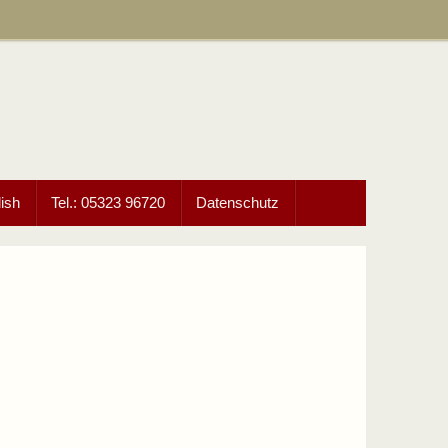
ish
Tel.: 05323 96720
Datenschutz