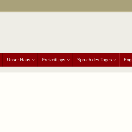
Unser Haus
Freizeittipps
Spruch des Tages
Engl