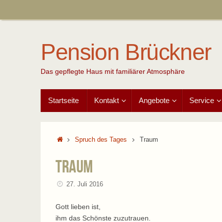
Zum
Inhalt
springen
Pension Brückner
Das gepflegte Haus mit familiärer Atmosphäre
Zum
Startseite
Kontakt
Angebote
Service
Inhalt
springen
Start
Spruch des Tages
Traum
Traum
27. Juli 2016
Gott lieben ist,
ihm das Schönste zuzutrauen.