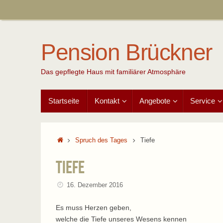
Zum
Inhalt
springen
Pension Brückner
Das gepflegte Haus mit familiärer Atmosphäre
Zum
Startseite
Kontakt
Angebote
Service
Inhalt
springen
Start
Spruch des Tages
Tiefe
Tiefe
16. Dezember 2016
Es muss Herzen geben,
welche die Tiefe unseres Wesens kennen