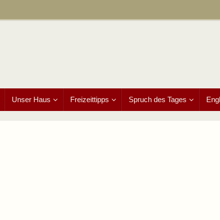
Unser Haus
Freizeittipps
Spruch des Tages
Engl