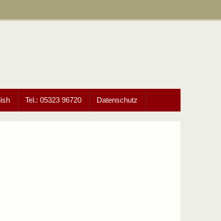
ish
Tel.: 05323 96720
Datenschutz