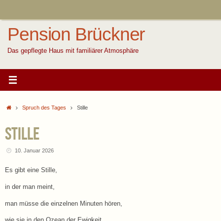
Zum
Inhalt
springen
Pension Brückner
Das gepflegte Haus mit familiärer Atmosphäre
Start
Spruch des Tages
Stille
Stille
10. Januar 2026
Es gibt eine Stille,
in der man meint,
man müsse die einzelnen Minuten hören,
wie sie in den Ozean der Ewigkeit