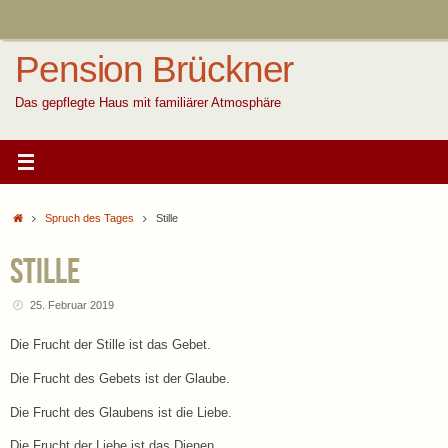
Zum
Inhalt
springen
Pension Brückner
Das gepflegte Haus mit familiärer Atmosphäre
Start
Spruch des Tages
Stille
Stille
25. Februar 2019
Die Frucht der Stille ist das Gebet.
Die Frucht des Gebets ist der Glaube.
Die Frucht des Glaubens ist die Liebe.
Die Frucht der Liebe ist das Dienen.