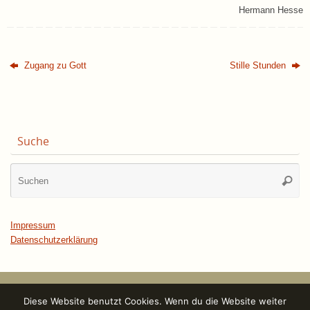
Hermann Hesse
Zugang zu Gott
Stille Stunden
Suche
Su
Suche
na
Impressum
Datenschutzerklärung
Diese Website benutzt Cookies. Wenn du die Website weiter