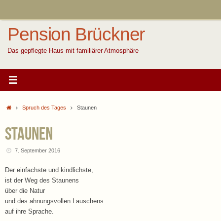
Zum
Inhalt
springen
Pension Brückner
Das gepflegte Haus mit familiärer Atmosphäre
Start
Spruch des Tages
Staunen
Staunen
7. September 2016
Der einfachste und kindlichste,
ist der Weg des Staunens
über die Natur
und des ahnungsvollen Lauschens
auf ihre Sprache.