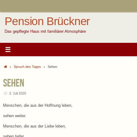
Zum
Inhalt
springen
Pension Brückner
Das gepflegte Haus mit familiärer Atmosphäre
Start
Spruch des Tages
Sehen
Sehen
3. Juli 2020
Menschen, die aus der Hoffnung leben,
sehen weiter.
Menschen, die aus der Liebe leben,
sehen tiefer.