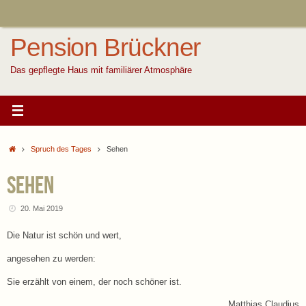
Zum
Inhalt
springen
Pension Brückner
Das gepflegte Haus mit familiärer Atmosphäre
Start
Spruch des Tages
Sehen
Sehen
20. Mai 2019
Die Natur ist schön und wert,
angesehen zu werden:
Sie erzählt von einem, der noch schöner ist.
Matthias Claudius