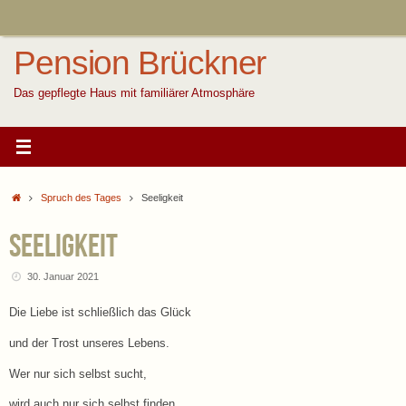
Zum
Inhalt
springen
Pension Brückner
Das gepflegte Haus mit familiärer Atmosphäre
Start
Spruch des Tages
Seeligkeit
Seeligkeit
30. Januar 2021
Die Liebe ist schließlich das Glück
und der Trost unseres Lebens.
Wer nur sich selbst sucht,
wird auch nur sich selbst finden,