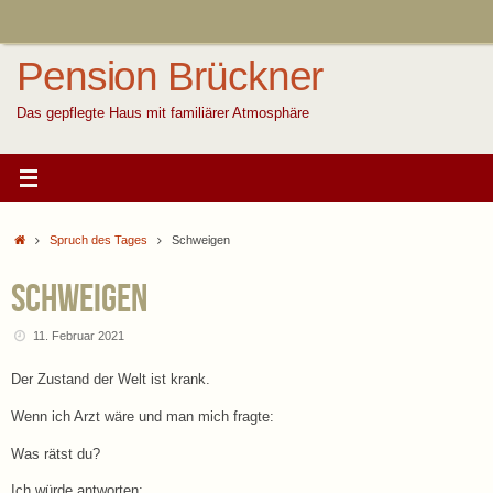
Zum
Inhalt
springen
Pension Brückner
Das gepflegte Haus mit familiärer Atmosphäre
Start
Spruch des Tages
Schweigen
Schweigen
11. Februar 2021
Der Zustand der Welt ist krank.
Wenn ich Arzt wäre und man mich fragte:
Was rätst du?
Ich würde antworten: