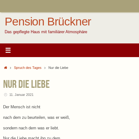
Zum
Inhalt
springen
Pension Brückner
Das gepflegte Haus mit familiärer Atmosphäre
Start
Spruch des Tages
Nur die Liebe
Nur die Liebe
11. Januar 2021
Der Mensch ist nicht
nach dem zu beurteilen, was er weiß,
sondern nach dem was er liebt.
Nur die Liebe macht ihn zu dem,