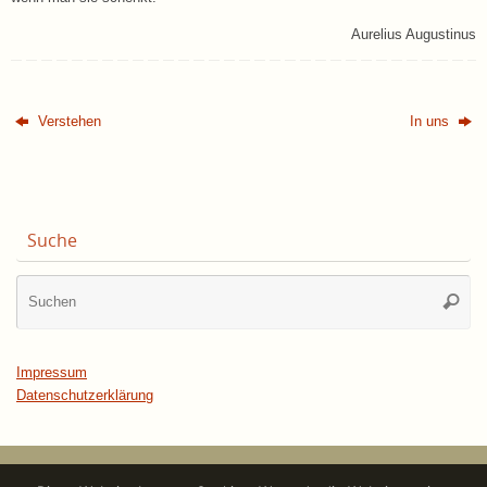
Aurelius Augustinus
Verstehen
In uns
Suche
Su
Suche
na
Impressum
Datenschutzerklärung