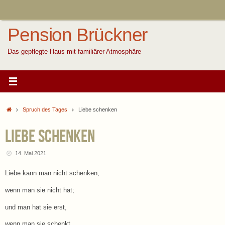
Zum
Inhalt
springen
Pension Brückner
Das gepflegte Haus mit familiärer Atmosphäre
Start
Spruch des Tages
Liebe schenken
Liebe schenken
14. Mai 2021
Liebe kann man nicht schenken,
wenn man sie nicht hat;
und man hat sie erst,
wenn man sie schenkt.