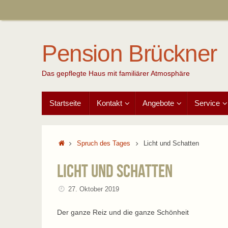
Zum
Inhalt
springen
Pension Brückner
Das gepflegte Haus mit familiärer Atmosphäre
Zum
Startseite
Kontakt
Angebote
Service
Inhalt
springen
Start
Spruch des Tages
Licht und Schatten
Licht und Schatten
27. Oktober 2019
Der ganze Reiz und die ganze Schönheit