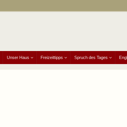
Unser Haus
Freizeittipps
Spruch des Tages
Engl