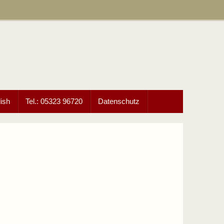
ish
Tel.: 05323 96720
Datenschutz