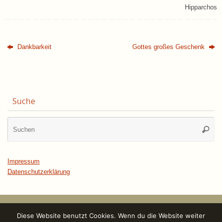
Hipparchos
Dankbarkeit
Gottes großes Geschenk
Suche
Su
Suche
na
Impressum
Datenschutzerklärung
Diese Website benutzt Cookies. Wenn du die Website weiter