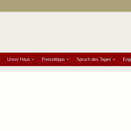
Unser Haus
Freizeittipps
Spruch des Tages
Engl