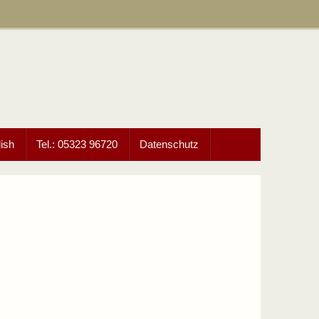
ish
Tel.: 05323 96720
Datenschutz