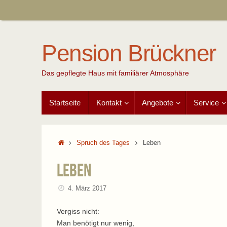
Zum
Inhalt
springen
Pension Brückner
Das gepflegte Haus mit familiärer Atmosphäre
Zum
Startseite
Kontakt
Angebote
Service
Inhalt
springen
Start
Spruch des Tages
Leben
Leben
4. März 2017
Vergiss nicht:
Man benötigt nur wenig,