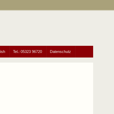
ish
Tel.: 05323 96720
Datenschutz