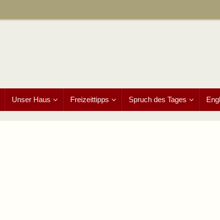
Unser Haus
Freizeittipps
Spruch des Tages
Engl