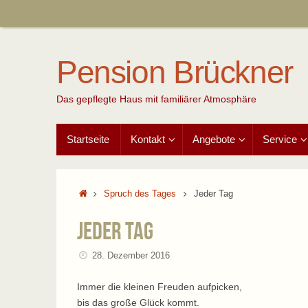
Zum
Inhalt
springen
Pension Brückner
Das gepflegte Haus mit familiärer Atmosphäre
Zum
Startseite
Kontakt
Angebote
Service
Inhalt
springen
Start
Spruch des Tages
Jeder Tag
Jeder Tag
28. Dezember 2016
Immer die kleinen Freuden aufpicken,
bis das große Glück kommt.