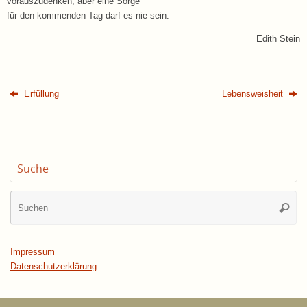
vorauszudenken, aber eine Sorge
für den kommenden Tag darf es nie sein.
Edith Stein
Erfüllung
Lebensweisheit
Suche
Su
Suche
na
Impressum
Datenschutzerklärung