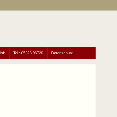
ish
Tel.: 05323 96720
Datenschutz