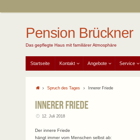
Zum
Inhalt
springen
Pension Brückner
Das gepflegte Haus mit familiärer Atmosphäre
Zum
Startseite
Kontakt
Angebote
Service
Inhalt
springen
Start
Spruch des Tages
Innerer Friede
Innerer Friede
12. Juli 2018
Der innere Friede
hängt immer vom Menschen selbst ab: