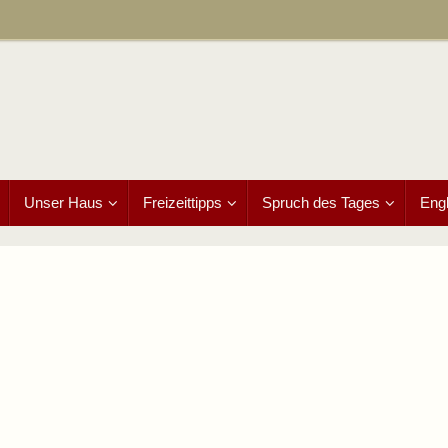
Unser Haus
Freizeittipps
Spruch des Tages
Engl