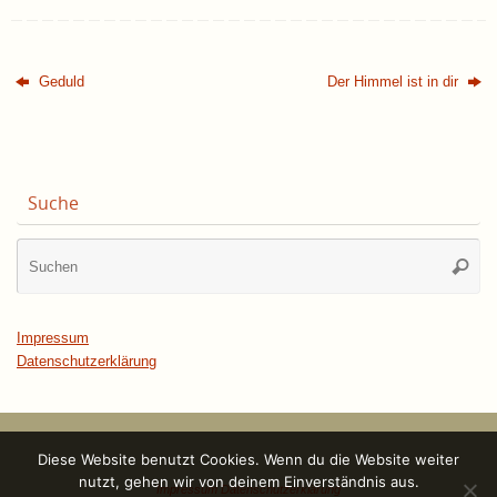
Geduld
Der Himmel ist in dir
Suche
Su
Suche
na
Impressum
Datenschutzerklärung
Diese Website benutzt Cookies. Wenn du die Website weiter
nutzt, gehen wir von deinem Einverständnis aus.
Impressum
Datenschutzerklärung