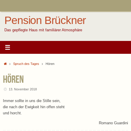
Zum
Inhalt
springen
Pension Brückner
Das gepflegte Haus mit familiärer Atmosphäre
Start
Spruch des Tages
Hören
Hören
13. November 2018
Immer sollte in uns die Stille sein,
die nach der Ewigkeit hin offen steht
und horcht.
Romano Guardini