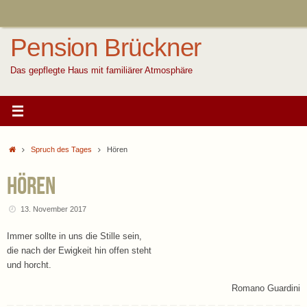
Zum
Inhalt
springen
Pension Brückner
Das gepflegte Haus mit familiärer Atmosphäre
Start
Spruch des Tages
Hören
Hören
13. November 2017
Immer sollte in uns die Stille sein,
die nach der Ewigkeit hin offen steht
und horcht.
Romano Guardini