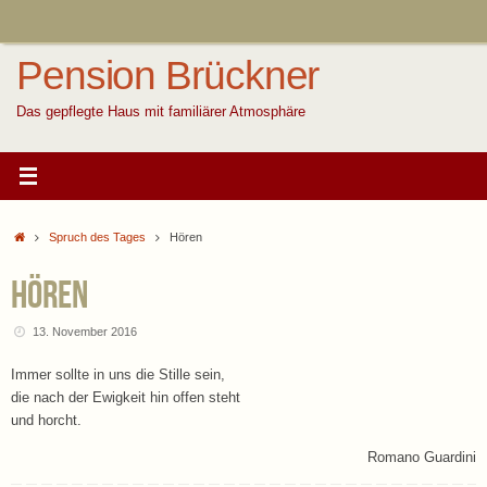
Zum
Inhalt
springen
Pension Brückner
Das gepflegte Haus mit familiärer Atmosphäre
Start
Spruch des Tages
Hören
Hören
13. November 2016
Immer sollte in uns die Stille sein,
die nach der Ewigkeit hin offen steht
und horcht.
Romano Guardini