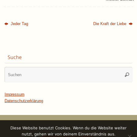
Jeder Tag
Die Kraft der Liebe
Suche
Su
Suche
na
Impressum
Datenschutzerklärung
Diese Website benutzt Cookies. Wenn du die Website weiter
nutzt, gehen wir von deinem Einverständnis aus.
Impressum
Datenschutzerklärung