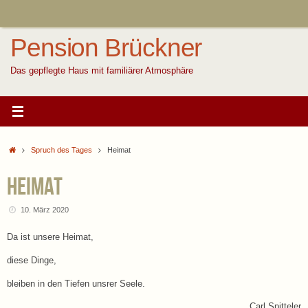
Zum
Inhalt
springen
Pension Brückner
Das gepflegte Haus mit familiärer Atmosphäre
Start
Spruch des Tages
Heimat
Heimat
10. März 2020
Da ist unsere Heimat,
diese Dinge,
bleiben in den Tiefen unsrer Seele.
Carl Spitteler