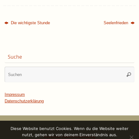
Die wichtigste Stunde
Seelenfrieden
Suche
Su
Suche
na
Impressum
Datenschutzerklärung
Diese Website benutzt Cookies. Wenn du die Website weiter
nutzt, gehen wir von deinem Einverständnis aus.
Impressum
Datenschutzerklärung