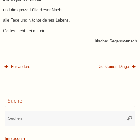
und die ganze Fülle dieser Nacht,
alle Tage und Nächte deines Lebens.
Gottes Licht sei mit dir.
Irischer Segenswunsch
Für andere
Die kleinen Dinge
Suche
Su
Suche
na
Impressum