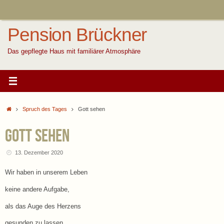
Zum
Inhalt
springen
Pension Brückner
Das gepflegte Haus mit familiärer Atmosphäre
Start
Spruch des Tages
Gott sehen
Gott sehen
13. Dezember 2020
Wir haben in unserem Leben
keine andere Aufgabe,
als das Auge des Herzens
gesunden zu lassen,