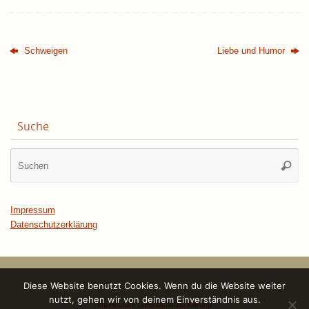
Schweigen
Liebe und Humor
Suche
Su
Suche
na
Impressum
Datenschutzerklärung
Diese Website benutzt Cookies. Wenn du die Website weiter
nutzt, gehen wir von deinem Einverständnis aus.
Impressum
Datenschutzerklärung