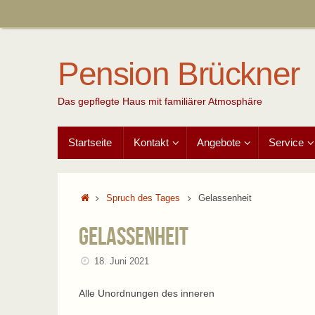
Zum
Inhalt
springen
Pension Brückner
Das gepflegte Haus mit familiärer Atmosphäre
Zum
Startseite
Kontakt
Angebote
Service
Inhalt
springen
Start
Spruch des Tages
Gelassenheit
Gelassenheit
18. Juni 2021
Alle Unordnungen des inneren