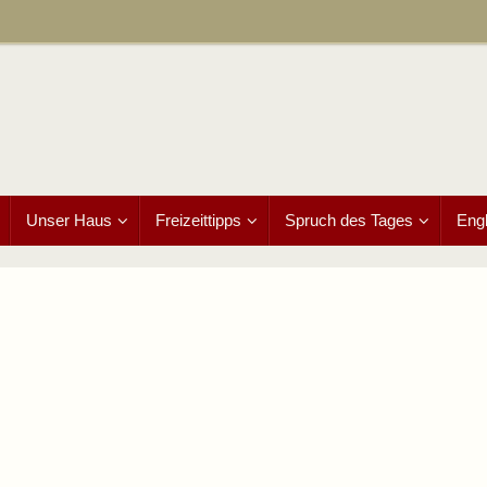
Unser Haus
Freizeittipps
Spruch des Tages
Engl