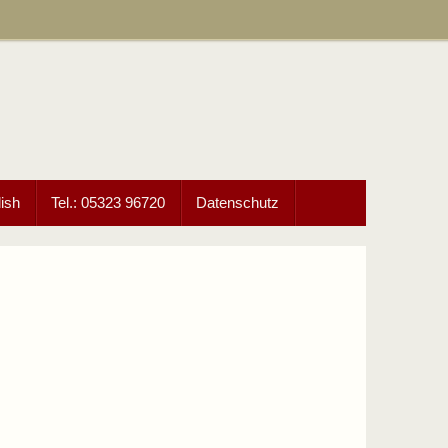
ish
Tel.: 05323 96720
Datenschutz