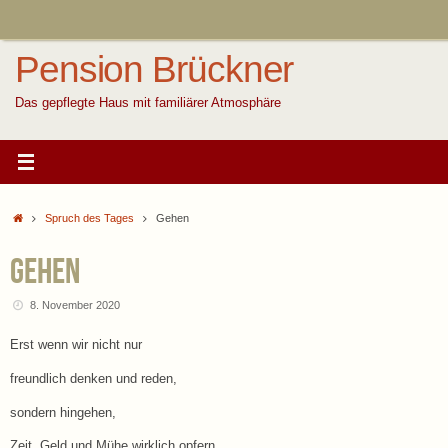
Zum
Inhalt
springen
Pension Brückner
Das gepflegte Haus mit familiärer Atmosphäre
Start
Spruch des Tages
Gehen
Gehen
8. November 2020
Erst wenn wir nicht nur
freundlich denken und reden,
sondern hingehen,
Zeit, Geld und Mühe wirklich opfern,