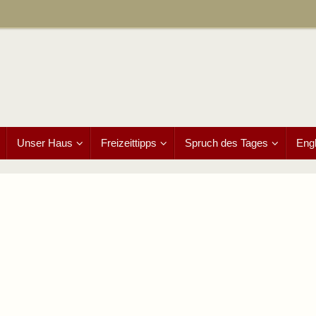
Unser Haus
Freizeittipps
Spruch des Tages
Engl