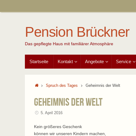
Zum
Inhalt
springen
Pension Brückner
Das gepflegte Haus mit familiärer Atmosphäre
Zum
Startseite
Kontakt
Angebote
Service
Inhalt
springen
Start
Spruch des Tages
Geheimnis der Welt
Geheimnis der Welt
5. April 2016
Kein größeres Geschenk
können wir unseren Kindern machen,