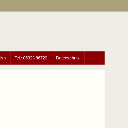
ish
Tel.: 05323 96720
Datenschutz