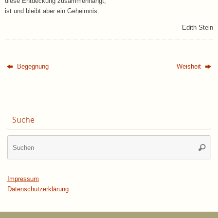
diese Entdeckung zusammenhängt,
ist und bleibt aber ein Geheimnis.
Edith Stein
Begegnung
Weisheit
Suche
Su
Suche
na
Impressum
Datenschutzerklärung