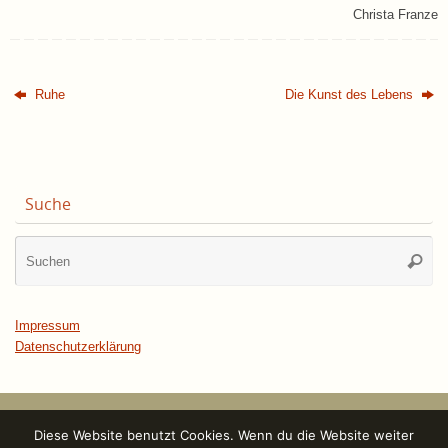
Christa Franze
Ruhe
Die Kunst des Lebens
Suche
Su
Suche
na
Impressum
Datenschutzerklärung
Diese Website benutzt Cookies. Wenn du die Website weiter