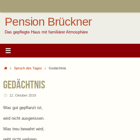
Zum
Inhalt
springen
Pension Brückner
Das gepflegte Haus mit familiärer Atmosphäre
Start
Spruch des Tages
Gedächtnis
Gedächtnis
12. Oktober 2019
Was gut gepflanzt ist,
wird nicht ausgerissen.
Was treu bewahrt wird,
geht nicht verloren.