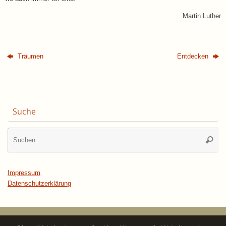
Martin Luther
Träumen
Entdecken
Suche
Su
Suche
na
Impressum
Datenschutzerklärung