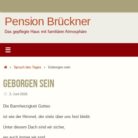
Zum
Inhalt
springen
Pension Brückner
Das gepflegte Haus mit familiärer Atmosphäre
Start
Spruch des Tages
Geborgen sein
Geborgen sein
3. Juni 2026
Die Barmherzigkeit Gottes
ist wie der Himmel, der stets über uns fest bleibt.
Unter diesem Dach sind wir sicher,
wo auch immer wir sind.